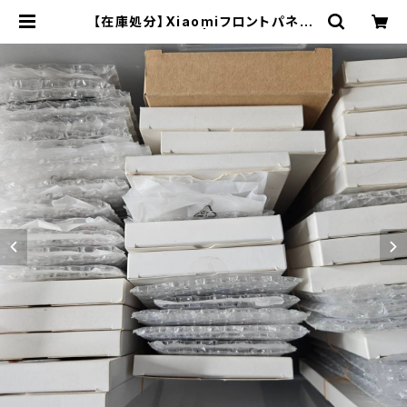
【在庫処分】Xiaomiフロントパネル
（4,000円均一） | FiX PARK'S O
NLINE STORE