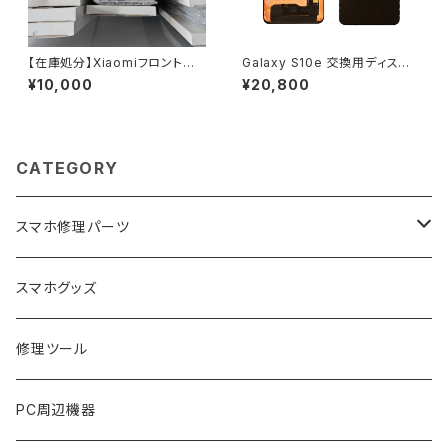
【在庫処分】Xiaomiフロントパ
Galaxy S10e 交換用ディスプ
ネル（10,000円均一）
レイ(純正再生品) <Samsung
¥10,000
¥20,800
>
CATEGORY
スマホ修理パーツ
Apple (アップル)
スマホグッズ
交換用ディスプレイ
Huawei (ファーウェイ)
修理ツール
交換用バッテリー
交換用ディスプレイ
Google (グーグル)
PC周辺機器